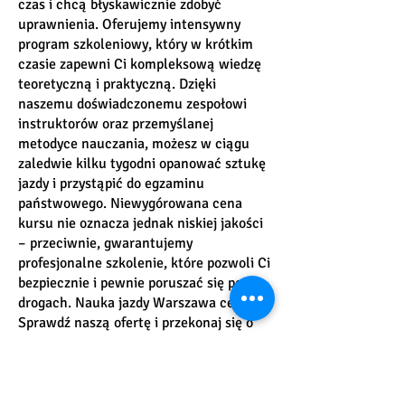
czas i chcą błyskawicznie zdobyć
uprawnienia. Oferujemy intensywny
program szkoleniowy, który w krótkim
czasie zapewni Ci kompleksową wiedzę
teoretyczną i praktyczną. Dzięki
naszemu doświadczonemu zespołowi
instruktorów oraz przemyślanej
metodyce nauczania, możesz w ciągu
zaledwie kilku tygodni opanować sztukę
jazdy i przystąpić do egzaminu
państwowego. Niewygórowana cena
kursu nie oznacza jednak niskiej jakości
– przeciwnie, gwarantujemy
profesjonalne szkolenie, które pozwoli Ci
bezpiecznie i pewnie poruszać się po
drogach. Nauka jazdy Warszawa cennik:
Sprawdź naszą ofertę i przekonaj się o
tym, że zdobycie prawa jazdy może być
szybkie, proste i niedrogie!