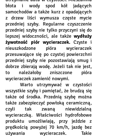
błota i wody spod kół jadących 
samochodów a także kurz z opadających 
z drzew liści wymusza częste mycie 
przedniej szyby. Regularne czyszczenie 
przedniej szyby nie tylko przyczyni się do 
lepszej widoczności, ale także 
wydłuży 
żywotność piór wycieraczek.
 Czyste i 
nieuszkodzone pióra wycieraczek 
przesuwające się po czystej powierzchni 
przedniej szyby nie pozostawiają smug i 
dobrze zbierają wodę. Jeżeli tak nie jest, 
to należałoby zniszczone pióra 
wycieraczek zamienić nowymi. 
	Warto utrzymywać w czystości 
wszystkie szyby i pamiętać, że brudzą się 
także od środka. Przednią szybę można 
także zabezpieczyć powłoką ceramiczną, 
czyli tak zwaną niewidzialną 
wycieraczką. Właściwości hydrofobowe 
produktu umożliwiają, przy jeździe z 
prędkością powyżej 70 km/h, jazdę bez 
używania wycieraczek. Takie 