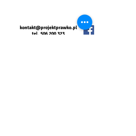
kontakt@projektprawko.pl
tel.
506 200 323
Jazdy doszkalające i pakiety - skrzynia
automatyczna
Jazdy doszkalające
Kurs doszkalający
Dane do przelewów:
69 2910 0006 0000
0000 0603 2925
Projekt Prawko Magdalena Pawlak
ul. Okólna 7
05-270 Marki
Kursy na prawo jazdy kat. B - skrzynia
manualna
Kurs standard
Kurs ekspres