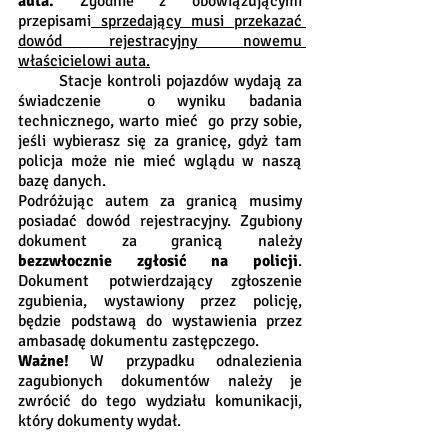
auta. 
Zgodnie z obowiązującymi 
przepisami
 sprzedający musi przekazać 
dowód rejestracyjny nowemu 
właścicielowi auta.
	Stacje kontroli pojazdów wydają za 
świadczenie  o wyniku badania 
technicznego, warto mieć  go przy sobie, 
jeśli wybierasz się za granicę, gdyż tam 
policja może nie mieć wglądu w naszą 
bazę danych.
Podróżując autem za granicą musimy 
posiadać dowód rejestracyjny. Zgubiony 
dokument za granicą należy
bezzwłocznie zgłosić na policji
. 
Dokument potwierdzający zgłoszenie 
zgubienia, wystawiony przez policję, 
będzie podstawą do wystawienia przez 
ambasadę dokumentu zastępczego.
Ważne!
 W przypadku odnalezienia 
zagubionych dokumentów należy je 
zwrócić do tego wydziału komunikacji, 
który dokumenty wydał. 