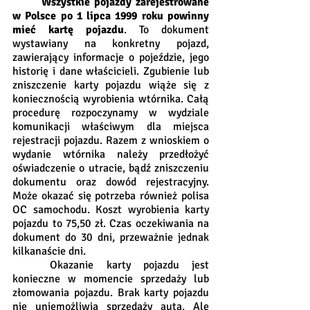
Wszystkie pojazdy zarejestrowane 
w Polsce po 1 lipca 1999 roku powinny 
mieć kartę pojazdu
. To dokument 
wystawiany na konkretny pojazd, 
zawierający informacje o pojeździe, jego 
historię i dane właścicieli. Zgubienie lub 
zniszczenie karty pojazdu wiąże się z 
koniecznością wyrobienia wtórnika. Całą 
procedurę rozpoczynamy w wydziale 
komunikacji właściwym dla miejsca 
rejestracji pojazdu. Razem z wnioskiem o 
wydanie wtórnika należy przedłożyć 
oświadczenie o utracie, bądź zniszczeniu 
dokumentu oraz dowód rejestracyjny. 
Może okazać się potrzeba również polisa 
OC samochodu. Koszt wyrobienia karty 
pojazdu to 75,50 zł. Czas oczekiwania na 
dokument do 30 dni, przeważnie jednak 
kilkanaście dni. 
	Okazanie karty pojazdu jest 
konieczne w momencie sprzedaży lub 
złomowania pojazdu. Brak karty pojazdu 
nie uniemożliwia sprzedaży auta. Ale 